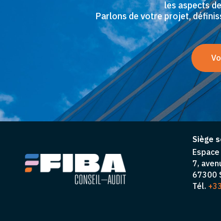
les aspects de
Parlons de votre projet, défin
Vo
Siège s
Espace 
7, aven
67300 S
Tél.
+33