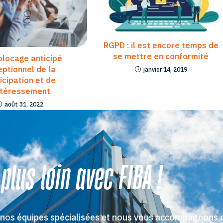
RGPD : il est encore temps de
se mettre en conformité
blocage anticipé
ptionnel de la
janvier 14, 2019
icipation et de
intéressement
août 31, 2022
 plus loin avec FIBA !
 nos équipes spécialisées et nous vous accompagnons 