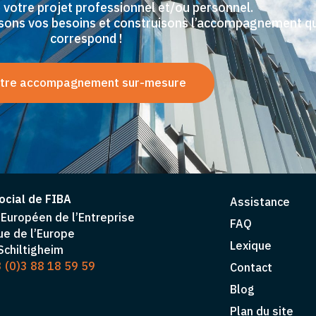
 votre projet professionnel et/ou personnel.
issons vos besoins et construisons l’accompagnement q
correspond !
tre accompagnement sur-mesure
ocial de FIBA
Assistance
Européen de l’Entreprise
FAQ
ue de l’Europe
Lexique
chiltigheim
 (0)3 88 18 59 59
Contact
Blog
Plan du site