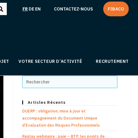
|
|
FR
DE
EN
CONTACTEZ-NOUS
FIBACO
OJET
VOTRE SECTEUR D’ACTIVITÉ
RECRUTEMENT
Articles Récents
DUERP : obligation, mise à jour et
accompagnement du Document Unique
d’Evaluation des Risques Professionnels
Replay webinaire : paie – BTP, les points de