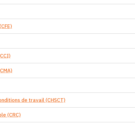
(CFE)
(CCI)
 (CMA)
onditions de travail (CHSCT)
ble (CRC)