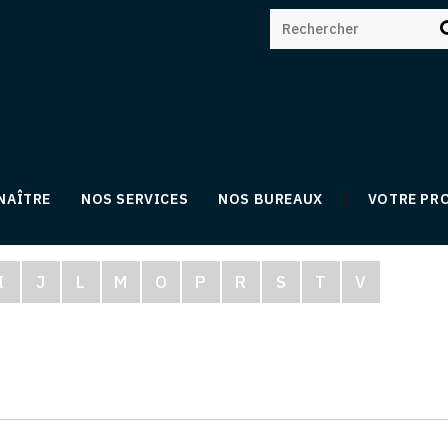
NAÎTRE
NOS SERVICES
NOS BUREAUX
VOTRE PR
I
J
L
M
O
P
R
S
T
V