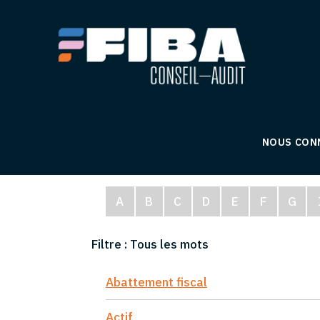
NOUS CON
A
B
C
D
E
F
G
Filtre :
Tous les mots
Abattement fiscal
Actif