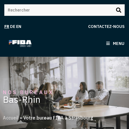
FR
DE
EN
CONTACTEZ-NOUS
MENU
NOS BUREAUX
Bas-Rhin
Accueil
»
Votre bureau FIBA à Strasbourg