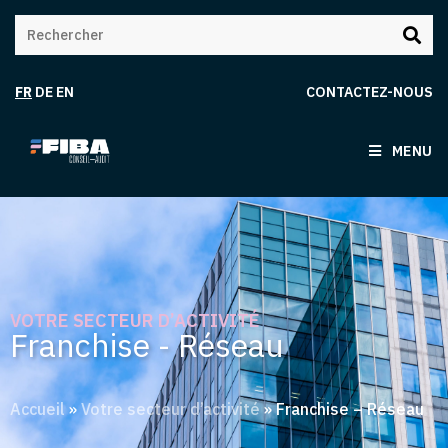
FR
DE
EN
CONTACTEZ-NOUS
MENU
VOTRE SECTEUR D’ACTIVITÉ
Franchise - Réseau
Accueil
»
Votre secteur d’activité
»
Franchise – Réseau