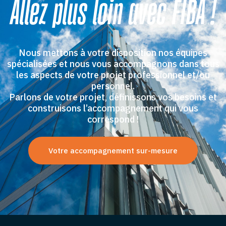
Allez plus loin avec FIBA !
Nous mettons à votre disposition nos équipes
spécialisées et nous vous accompagnons dans tous
les aspects de votre projet professionnel et/ou
personnel.
Parlons de votre projet, définissons vos besoins et
construisons l’accompagnement qui vous
correspond !
Votre accompagnement sur-mesure