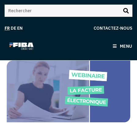
FR
DE
EN
CONTACTEZ-NOUS
MENU
Webinaire | La facture