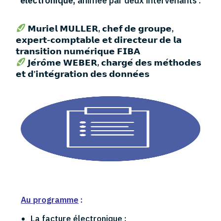
électronique,
animée par deux intervenants :
𝗠𝘂𝗿𝗶𝗲𝗹 𝗠𝗨𝗟𝗟𝗘𝗥, 𝗰𝗵𝗲𝗳 𝗱𝗲 𝗴𝗿𝗼𝘂𝗽𝗲,
𝗲𝘅𝗽𝗲𝗿𝘁-𝗰𝗼𝗺𝗽𝘁𝗮𝗯𝗹𝗲 𝗲𝘁 𝗱𝗶𝗿𝗲𝗰𝘁𝗲𝘂𝗿 𝗱𝗲 𝗹𝗮
𝘁𝗿𝗮𝗻𝘀𝗶𝘁𝗶𝗼𝗻 𝗻𝘂𝗺𝗲́𝗿𝗶𝗾𝘂𝗲 𝗙𝗜𝗕𝗔
𝗝𝗲́𝗿𝗼̂𝗺𝗲 𝗪𝗘𝗕𝗘𝗥, 𝗰𝗵𝗮𝗿𝗴𝗲́ 𝗱𝗲𝘀 𝗺𝗲́𝘁𝗵𝗼𝗱𝗲𝘀
𝗲𝘁 𝗱’𝗶𝗻𝘁𝗲́𝗴𝗿𝗮𝘁𝗶𝗼𝗻 𝗱𝗲𝘀 𝗱𝗼𝗻𝗻𝗲́𝗲𝘀
Au programme
:
La facture électronique :