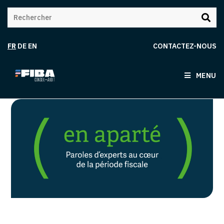
FR
DE
EN
CONTACTEZ-NOUS
MENU
[Replay] Webconférence | En