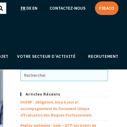
|
|
FR
DE
EN
CONTACTEZ-NOUS
FIBACO
OJET
VOTRE SECTEUR D’ACTIVITÉ
RECRUTEMENT
Articles Récents
DUERP : obligation, mise à jour et
accompagnement du Document Unique
d’Evaluation des Risques Professionnels
Replay webinaire : paie – BTP, les points de