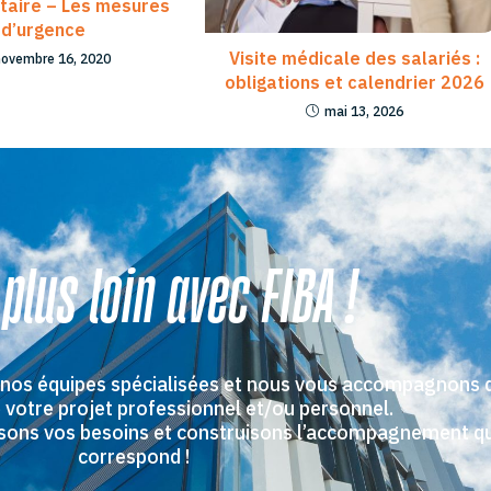
itaire – Les mesures
d’urgence
Visite médicale des salariés :
novembre 16, 2020
obligations et calendrier 2026
mai 13, 2026
 plus loin avec FIBA !
 nos équipes spécialisées et nous vous accompagnons 
 votre projet professionnel et/ou personnel.
issons vos besoins et construisons l’accompagnement q
correspond !