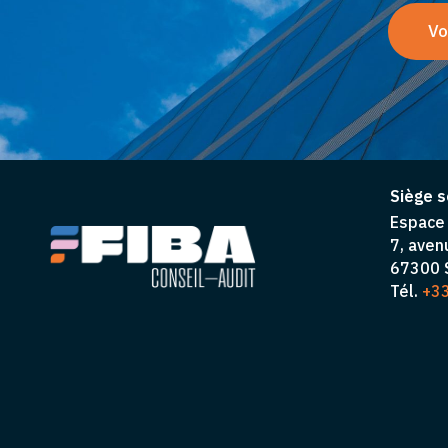
Vo
Siège s
Espace 
7, aven
67300 S
Tél.
+33