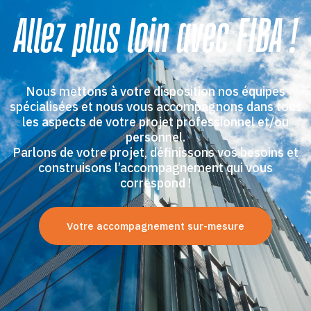
Allez plus loin avec FIBA !
Nous mettons à votre disposition nos équipes
spécialisées et nous vous accompagnons dans tous
les aspects de votre projet professionnel et/ou
personnel.
Parlons de votre projet, définissons vos besoins et
construisons l’accompagnement qui vous
correspond !
Votre accompagnement sur-mesure