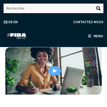
FR
DE
EN
CONTACTEZ-NOUS
MENU
[Replay] Web conférence |