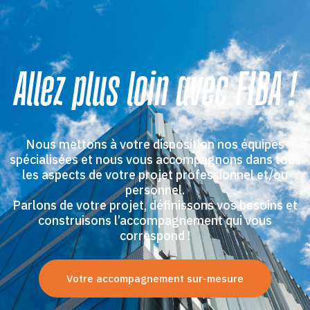
Allez plus loin avec FIBA !
Nous mettons à votre disposition nos équipes
spécialisées et nous vous accompagnons dans tous
les aspects de votre projet professionnel et/ou
personnel.
Parlons de votre projet, définissons vos besoins et
construisons l’accompagnement qui vous
correspond !
Votre accompagnement sur-mesure