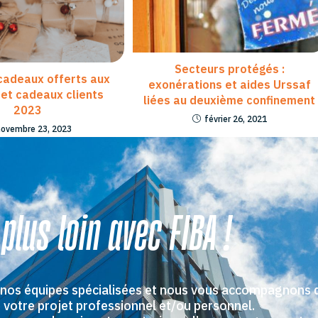
Secteurs protégés :
cadeaux offerts aux
exonérations et aides Urssaf
 et cadeaux clients
liées au deuxième confinement
2023
février 26, 2021
novembre 23, 2023
 plus loin avec FIBA !
 nos équipes spécialisées et nous vous accompagnons 
 votre projet professionnel et/ou personnel.