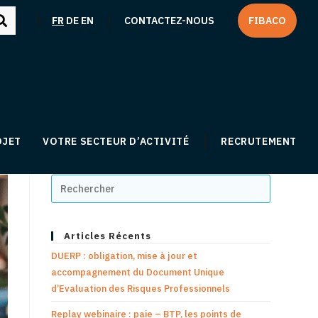
|
|
FR
DE
EN
CONTACTEZ-NOUS
FIBACO
OJET
VOTRE SECTEUR D’ACTIVITÉ
RECRUTEMENT
Articles Récents
DUERP : obligation, mise à jour et
accompagnement du Document Unique
d’Evaluation des Risques Professionnels
Replay webinaire : paie – BTP, les points de