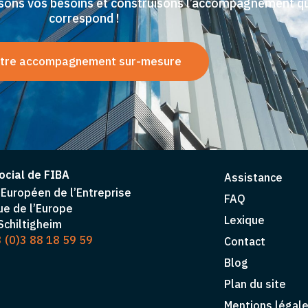
issons vos besoins et construisons l’accompagnement q
correspond !
tre accompagnement sur-mesure
ocial de FIBA
Assistance
Européen de l’Entreprise
FAQ
ue de l’Europe
Lexique
chiltigheim
 (0)3 88 18 59 59
Contact
Blog
Plan du site
Mentions légal