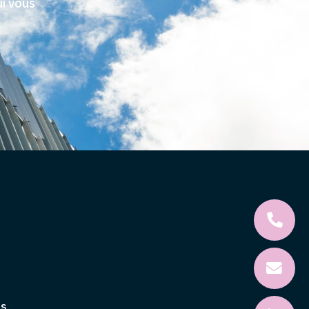
ui vous
es