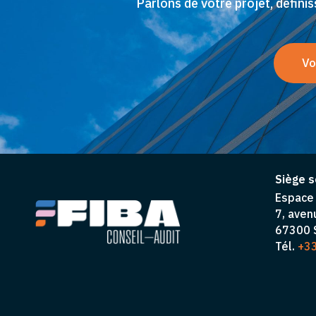
Parlons de votre projet, défin
Vo
Siège s
Espace 
7, aven
67300 S
Tél.
+33