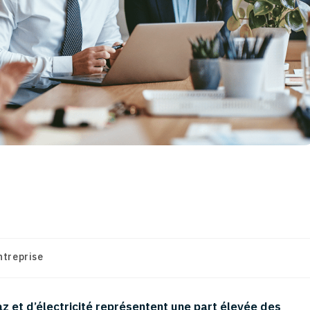
té » simplifiée pour les
entreprise
z et d’électricité représentent une part élevée des