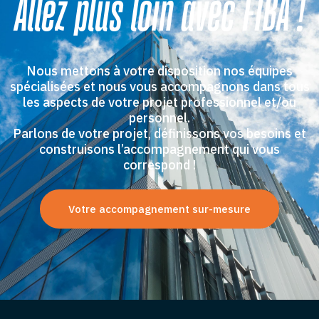
Allez plus loin avec FIBA !
Nous mettons à votre disposition nos équipes
spécialisées et nous vous accompagnons dans tous
les aspects de votre projet professionnel et/ou
personnel.
Parlons de votre projet, définissons vos besoins et
construisons l’accompagnement qui vous
correspond !
Votre accompagnement sur-mesure