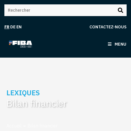
FR
DE
EN
CONTACTEZ-NOUS
MENU
LEXIQUES
Bilan financier
Accueil
»
Bilan financier