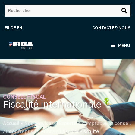
FR
DE
EN
CONTACTEZ-NOUS
MENU
CONSEIL FISCAL
Fiscalité internationale
Accueil
»
Nos services
»
Expertise comptable et conseil
aux entreprises
»
Conseil fiscal
»
Fiscalité