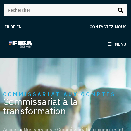
FR
DE
EN
CONTACTEZ-NOUS
MENU
COMMISSARIAT AUX COMPTES
Commissariat à la
transformation
Accueil
»
Nos services
»
Commissariat aux comptes et