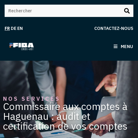
FR
DE
EN
CONTACTEZ-NOUS
MENU
NOS SERVICES
Commissaire aux comptes à
Haguenau : audit et
certification de vos comptes