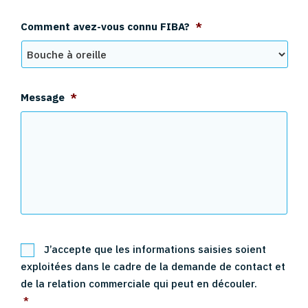
Comment avez-vous connu FIBA?
*
Message
*
R
J’accepte que les informations saisies soient
G
exploitées dans le cadre de la demande de contact et
P
D
de la relation commerciale qui peut en découler.
*
*