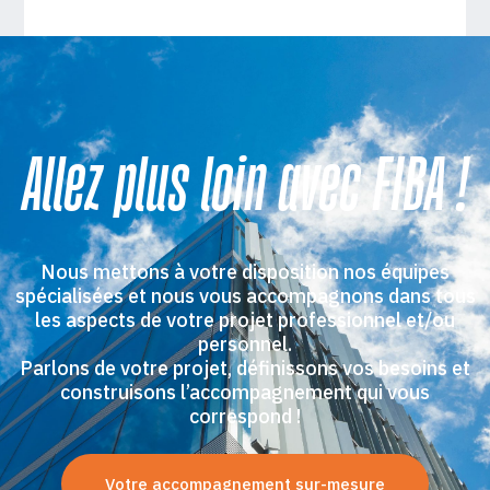
Allez plus loin avec FIBA !
Nous mettons à votre disposition nos équipes
spécialisées et nous vous accompagnons dans tous
les aspects de votre projet professionnel et/ou
personnel.
Parlons de votre projet, définissons vos besoins et
construisons l’accompagnement qui vous
correspond !
Votre accompagnement sur-mesure